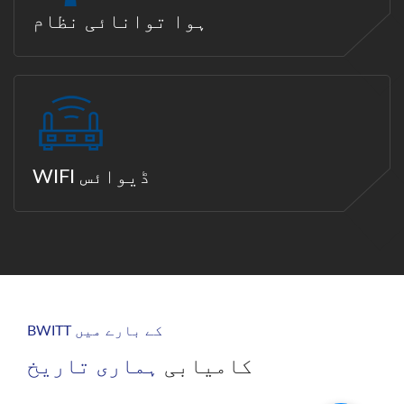
ہوا توانائی نظام
WIFI ڈیوائس
BWITT کے بارے میں
کامیابی
ہماری تاریخ