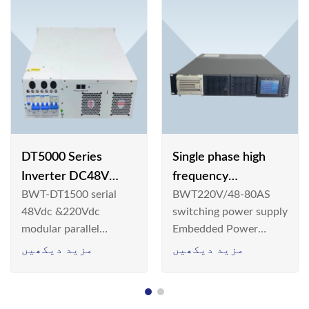
DT5000 Series
Single phase high
Inverter DC48V
frequency
BWT-DT1500 serial
BWT220V/48-80AS
AC110V solar
BWT220V/48-80AS
48Vdc &220Vdc
switching power supply
switching power
modular parallel
Embedded Power
supply
connection inverter is
System is widely
مزید دیکھیں
مزید دیکھیں
an inversion device that
deployed in the
converts 48V
Telecom/Industrial
dc/220Vdc power
environment today, a