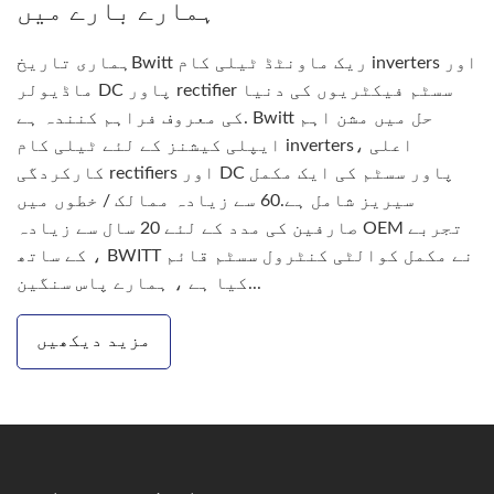
ہمارے بارے میں
ہماری تاریخBwitt ریک ماونٹڈ ٹیلی کام inverters اور
ماڈیولر DC پاور rectifier سسٹم فیکٹریوں کی دنیا
کی معروف فراہم کنندہ ہے. Bwitt حل میں مشن اہم
ایپلی کیشنز کے لئے ٹیلی کام inverters، اعلی
کارکردگی rectifiers اور DC پاور سسٹم کی ایک مکمل
سیریز شامل ہے.60 سے زیادہ ممالک / خطوں میں
صارفین کی مدد کے لئے 20 سال سے زیادہ OEM تجربے
کے ساتھ ، BWITT نے مکمل کوالٹی کنٹرول سسٹم قائم
کیا ہے ، ہمارے پاس سنگین...
مزید دیکھیں