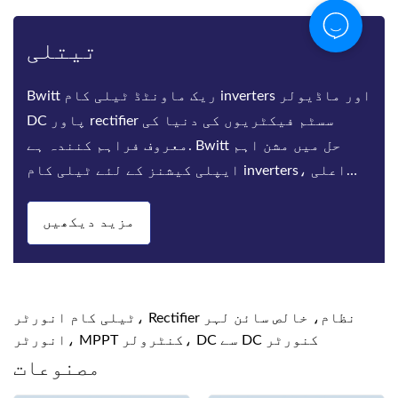
تیتلی
Bwitt ریک ماونٹڈ ٹیلی کام inverters اور ماڈیولر
DC پاور rectifier سسٹم فیکٹریوں کی دنیا کی
معروف فراہم کنندہ ہے. Bwitt حل میں مشن اہم
ایپلی کیشنز کے لئے ٹیلی کام inverters، اعلی
کارکردگی rectifiers اور DC پاور سسٹم کی ای
مزید دیکھیں
ٹیلی کام انورٹر، Rectifier نظام، خالص سائن لہر
انورٹر، MPPT کنٹرولر، DC سے DC کنورٹر
مصنوعات