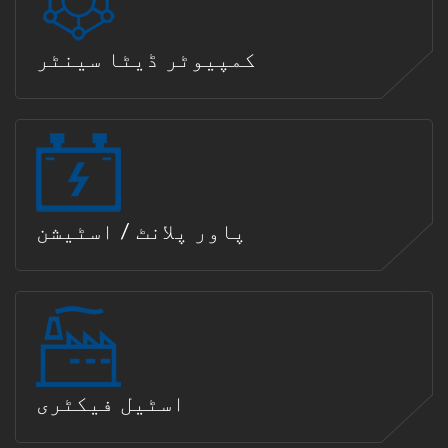
کمپیوٹر ڈیٹا سینٹر
پاور پلانٹ / اسٹیشن
اسٹیل فیکٹری