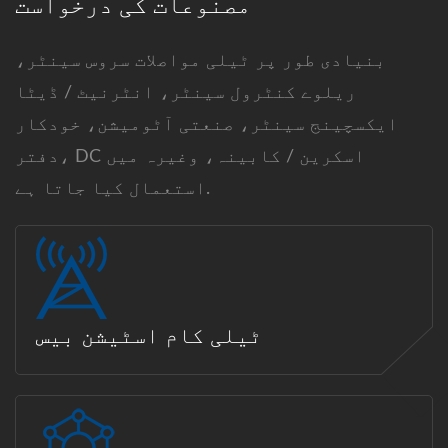
مصنوعات کی درخواست
بنیادی طور پر ٹیلی مواصلات سروس سینٹر،
ریلوے کنٹرول سینٹر، انٹرنیٹ / ڈیٹا
ایکسچینج سینٹر، صنعتی آٹومیشن، خودکار
دفتر، DC اسکرین / کابینہ، وغیرہ میں
استعمال کیا جاتا ہے.
ٹیلی کام اسٹیشن بیس