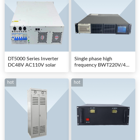
DT5000 Series Inverter
Single phase high
DC48V AC110V solar
frequency BWT220V/48-
80AS switching power
hot
hot