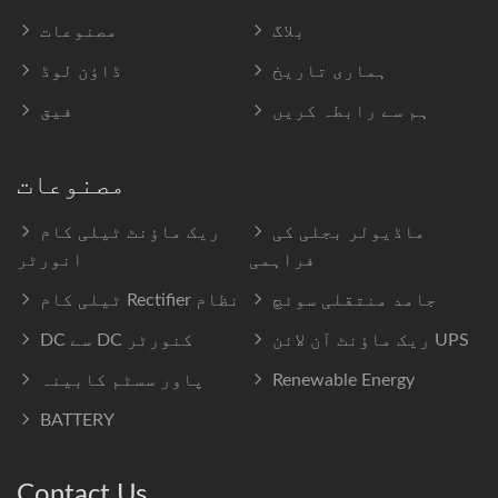
بلاگ
مصنوعات
ہماری تاریخ
ڈاؤن لوڈ
ہم سے رابطہ کریں
فیق
مصنوعات
ماڈیولر بجلی کی
ریک ماؤنٹ ٹیلی کام
فراہمی
انورٹر
جامد منتقلی سوئچ
ٹیلی کام Rectifier نظام
ریک ماؤنٹ آن لائن UPS
DC سے DC کنورٹر
Renewable Energy
پاور سسٹم کابینہ
BATTERY
Contact Us