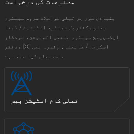
مصنوعات کی درخواست
بنیادی طور پر ٹیلی مواصلات سروس سینٹر،
ریلوے کنٹرول سینٹر، انٹرنیٹ / ڈیٹا
ایکسچینج سینٹر، صنعتی آٹومیشن، خودکار
دفتر، DC اسکرین / کابینہ، وغیرہ میں
استعمال کیا جاتا ہے.
ٹیلی کام اسٹیشن بیس