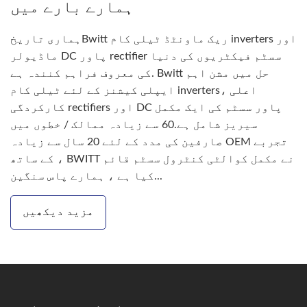
ہمارے بارے میں
ہماری تاریخBwitt ریک ماونٹڈ ٹیلی کام inverters اور
ماڈیولر DC پاور rectifier سسٹم فیکٹریوں کی دنیا
کی معروف فراہم کنندہ ہے. Bwitt حل میں مشن اہم
ایپلی کیشنز کے لئے ٹیلی کام inverters، اعلی
کارکردگی rectifiers اور DC پاور سسٹم کی ایک مکمل
سیریز شامل ہے.60 سے زیادہ ممالک / خطوں میں
صارفین کی مدد کے لئے 20 سال سے زیادہ OEM تجربے
کے ساتھ ، BWITT نے مکمل کوالٹی کنٹرول سسٹم قائم
کیا ہے ، ہمارے پاس سنگین...
مزید دیکھیں