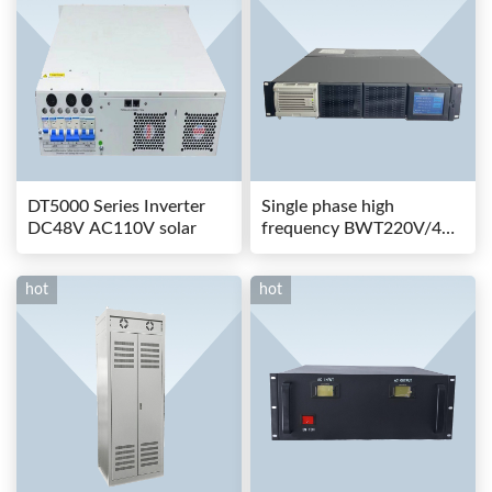
DT5000 Series Inverter
Single phase high
DC48V AC110V solar
frequency BWT220V/48-
80AS switching power
hot
hot