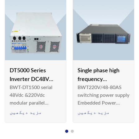
DT5000 Series
Single phase high
Inverter DC48V
frequency
BWT-DT1500 serial
BWT220V/48-80AS
AC110V solar
BWT220V/48-80AS
48Vdc &220Vdc
switching power supply
switching power
modular parallel
Embedded Power
supply
connection inverter is
System is widely
مزید دیکھیں
مزید دیکھیں
an inversion device that
deployed in the
converts 48V
Telecom/Industrial
dc/220Vdc power
environment today, a