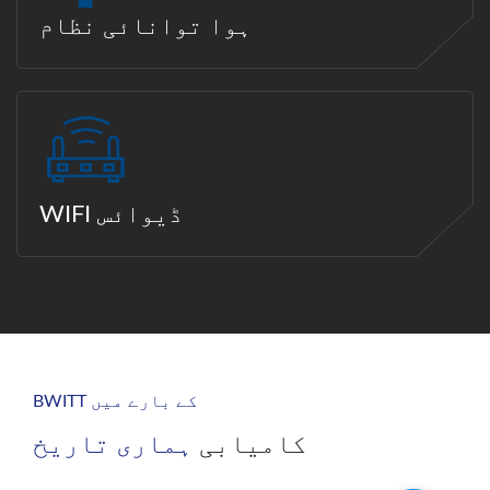
ہوا توانائی نظام
WIFI ڈیوائس
BWITT کے بارے میں
کامیابی
ہماری تاریخ