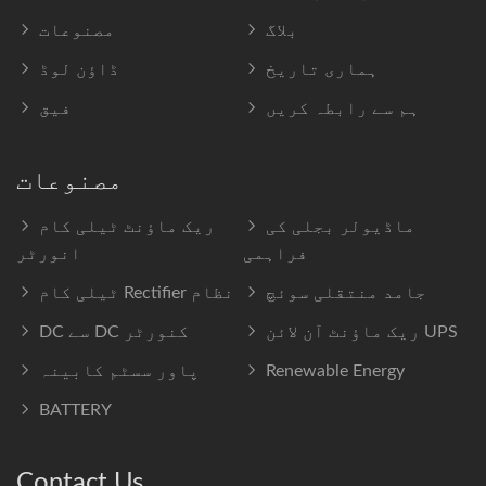
بلاگ
مصنوعات
ہماری تاریخ
ڈاؤن لوڈ
ہم سے رابطہ کریں
فیق
مصنوعات
ماڈیولر بجلی کی
ریک ماؤنٹ ٹیلی کام
فراہمی
انورٹر
جامد منتقلی سوئچ
ٹیلی کام Rectifier نظام
ریک ماؤنٹ آن لائن UPS
DC سے DC کنورٹر
Renewable Energy
پاور سسٹم کابینہ
BATTERY
Contact Us