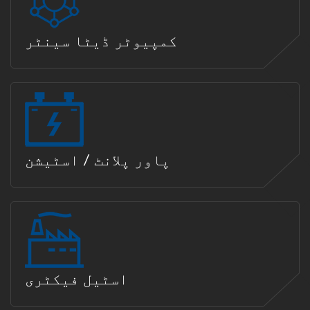
کمپیوٹر ڈیٹا سینٹر
پاور پلانٹ / اسٹیشن
اسٹیل فیکٹری