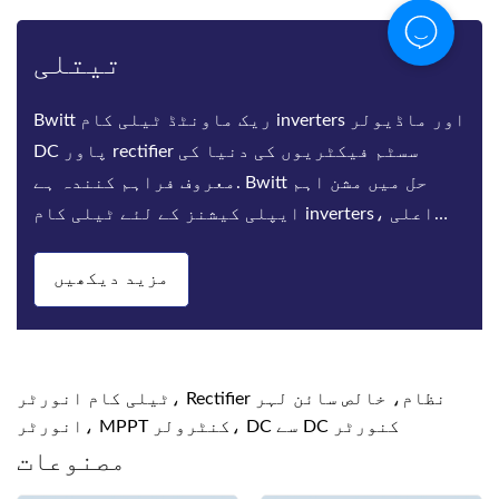
تیتلی
Bwitt ریک ماونٹڈ ٹیلی کام inverters اور ماڈیولر
DC پاور rectifier سسٹم فیکٹریوں کی دنیا کی
معروف فراہم کنندہ ہے. Bwitt حل میں مشن اہم
ایپلی کیشنز کے لئے ٹیلی کام inverters، اعلی
کارکردگی rectifiers اور DC پاور سسٹم کی ای
مزید دیکھیں
ٹیلی کام انورٹر، Rectifier نظام، خالص سائن لہر
انورٹر، MPPT کنٹرولر، DC سے DC کنورٹر
مصنوعات