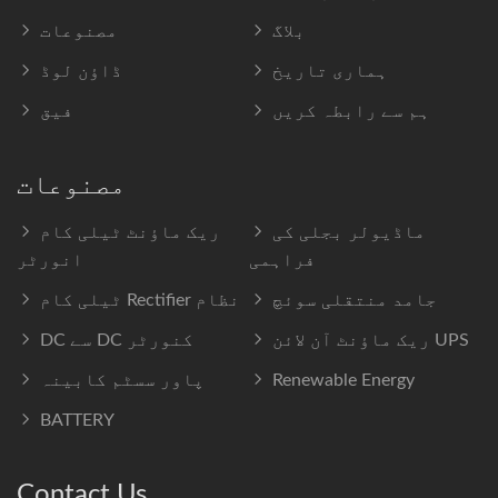
بلاگ
مصنوعات
ہماری تاریخ
ڈاؤن لوڈ
ہم سے رابطہ کریں
فیق
مصنوعات
ماڈیولر بجلی کی
ریک ماؤنٹ ٹیلی کام
فراہمی
انورٹر
جامد منتقلی سوئچ
ٹیلی کام Rectifier نظام
ریک ماؤنٹ آن لائن UPS
DC سے DC کنورٹر
Renewable Energy
پاور سسٹم کابینہ
BATTERY
Contact Us