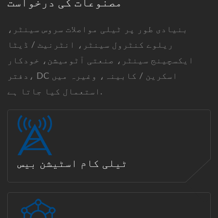
مصنوعات کی درخواست
بنیادی طور پر ٹیلی مواصلات سروس سینٹر،
ریلوے کنٹرول سینٹر، انٹرنیٹ / ڈیٹا
ایکسچینج سینٹر، صنعتی آٹومیشن، خودکار
دفتر، DC اسکرین / کابینہ، وغیرہ میں
استعمال کیا جاتا ہے.
ٹیلی کام اسٹیشن بیس