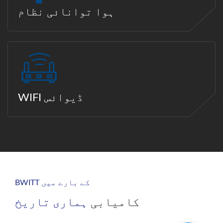
ہوا توانائی نظام
WIFI ڈیوائس
BWITT کے بارے میں
کامیابی
ہماری تاریخ