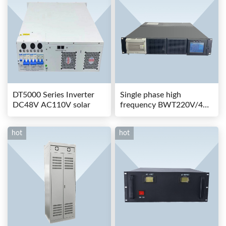
DT5000 Series Inverter
Single phase high
DC48V AC110V solar
frequency BWT220V/48-
80AS switching power
hot
hot