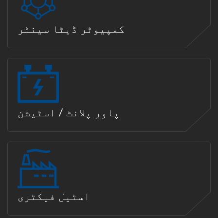
کمپیوٹر ڈیٹا سینٹر
پاور پلانٹ / اسٹیشن
اسٹیل فیکٹری