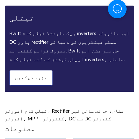
تیتلی
Bwitt ریک ماونٹڈ ٹیلی کام inverters اور ماڈیولر
DC پاور rectifier سسٹم فیکٹریوں کی دنیا کی
معروف فراہم کنندہ ہے. Bwitt حل میں مشن اہم
ایپلی کیشنز کے لئے ٹیلی کام inverters، اعلی
کارکردگی rectifiers اور DC پاور سسٹم کی ای
مزید دیکھیں
ٹیلی کام انورٹر، Rectifier نظام، خالص سائن لہر
انورٹر، MPPT کنٹرولر، DC سے DC کنورٹر
مصنوعات