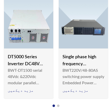
DT5000 Series
Single phase high
Inverter DC48V
frequency
BWT-DT1500 serial
BWT220V/48-80AS
AC110V solar
BWT220V/48-80AS
48Vdc &220Vdc
switching power supply
switching power
modular parallel
Embedded Power
supply
connection inverter is
System is widely
مزید دیکھیں
مزید دیکھیں
an inversion device that
deployed in the
converts 48V
Telecom/Industrial
dc/220Vdc power
environment today, a