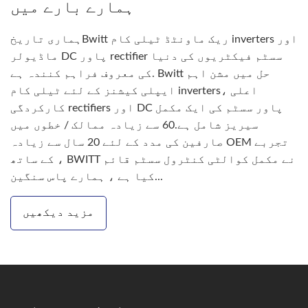
ہمارے بارے میں
ہماری تاریخBwitt ریک ماونٹڈ ٹیلی کام inverters اور
ماڈیولر DC پاور rectifier سسٹم فیکٹریوں کی دنیا
کی معروف فراہم کنندہ ہے. Bwitt حل میں مشن اہم
ایپلی کیشنز کے لئے ٹیلی کام inverters، اعلی
کارکردگی rectifiers اور DC پاور سسٹم کی ایک مکمل
سیریز شامل ہے.60 سے زیادہ ممالک / خطوں میں
صارفین کی مدد کے لئے 20 سال سے زیادہ OEM تجربے
کے ساتھ ، BWITT نے مکمل کوالٹی کنٹرول سسٹم قائم
کیا ہے ، ہمارے پاس سنگین...
مزید دیکھیں