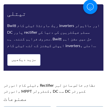
تیتلی
Bwitt ریک ماونٹڈ ٹیلی کام inverters اور ماڈیولر
DC پاور rectifier سسٹم فیکٹریوں کی دنیا کی
معروف فراہم کنندہ ہے. Bwitt حل میں مشن اہم
ایپلی کیشنز کے لئے ٹیلی کام inverters، اعلی
کارکردگی rectifiers اور DC پاور سسٹم کی ای
مزید دیکھیں
ٹیلی کام انورٹر، Rectifier نظام، خالص سائن لہر
انورٹر، MPPT کنٹرولر، DC سے DC کنورٹر
مصنوعات