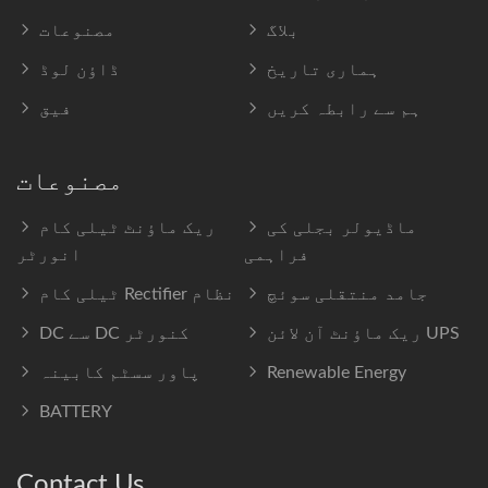
بلاگ
مصنوعات
ہماری تاریخ
ڈاؤن لوڈ
ہم سے رابطہ کریں
فیق
مصنوعات
ماڈیولر بجلی کی
ریک ماؤنٹ ٹیلی کام
فراہمی
انورٹر
جامد منتقلی سوئچ
ٹیلی کام Rectifier نظام
ریک ماؤنٹ آن لائن UPS
DC سے DC کنورٹر
Renewable Energy
پاور سسٹم کابینہ
BATTERY
Contact Us