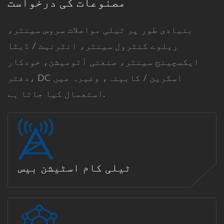
مصنوعات کی درخواست
بنیادی طور پر ٹیلی مواصلات سروس سینٹر،
ریلوے کنٹرول سینٹر، انٹرنیٹ / ڈیٹا
ایکسچینج سینٹر، صنعتی آٹومیشن، خودکار
دفتر، DC اسکرین / کابینہ، وغیرہ میں
استعمال کیا جاتا ہے.
ٹیلی کام اسٹیشن بیس