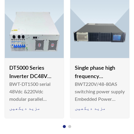
DT5000 Series
Single phase high
Inverter DC48V
frequency
BWT-DT1500 serial
BWT220V/48-80AS
AC110V solar
BWT220V/48-80AS
48Vdc &220Vdc
switching power supply
switching power
modular parallel
Embedded Power
supply
connection inverter is
System is widely
مزید دیکھیں
مزید دیکھیں
an inversion device that
deployed in the
converts 48V
Telecom/Industrial
dc/220Vdc power
environment today, a