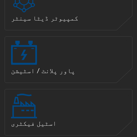
کمپیوٹر ڈیٹا سینٹر
پاور پلانٹ / اسٹیشن
اسٹیل فیکٹری