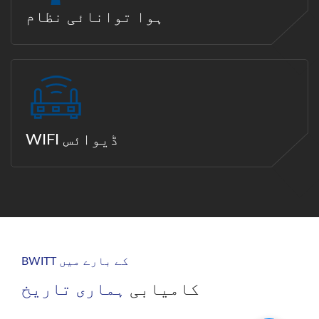
ہوا توانائی نظام
WIFI ڈیوائس
BWITT کے بارے میں
کامیابی
ہماری تاریخ