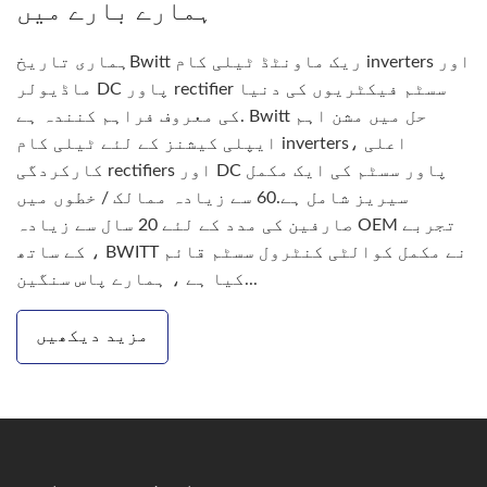
ہمارے بارے میں
ہماری تاریخBwitt ریک ماونٹڈ ٹیلی کام inverters اور
ماڈیولر DC پاور rectifier سسٹم فیکٹریوں کی دنیا
کی معروف فراہم کنندہ ہے. Bwitt حل میں مشن اہم
ایپلی کیشنز کے لئے ٹیلی کام inverters، اعلی
کارکردگی rectifiers اور DC پاور سسٹم کی ایک مکمل
سیریز شامل ہے.60 سے زیادہ ممالک / خطوں میں
صارفین کی مدد کے لئے 20 سال سے زیادہ OEM تجربے
کے ساتھ ، BWITT نے مکمل کوالٹی کنٹرول سسٹم قائم
کیا ہے ، ہمارے پاس سنگین...
مزید دیکھیں