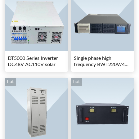
DT5000 Series Inverter
Single phase high
DC48V AC110V solar
frequency BWT220V/48-
80AS switching power
hot
hot