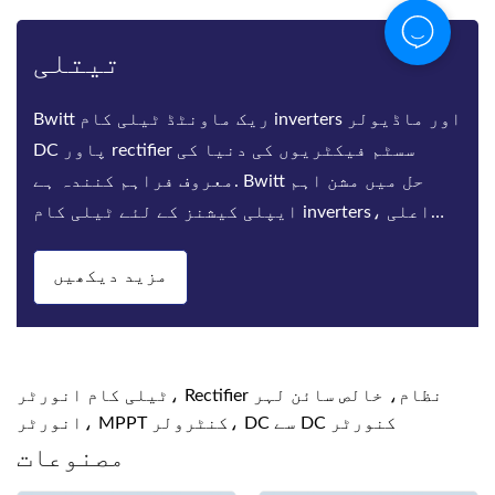
20 سال
60 سے زیادہ ممالک / خطوں میں صارفین کی مدد کے
لئے 20 سال سے زیادہ OEM تجربے کے ساتھ ،
BWITT نے مکمل کوالٹی کنٹرول سسٹم قائم کیا
ہے ، ہمارے پاس سنگین مواد ، ایس ایم ٹی ،
اسمبلنگ ، عمر رسیدہ ٹیسٹ ، معیار کا معائنہ ،
اور پی
مزید دیکھیں
ٹیلی کام انورٹر، Rectifier نظام، خالص سائن لہر
انورٹر، MPPT کنٹرولر، DC سے DC کنورٹر
مصنوعات