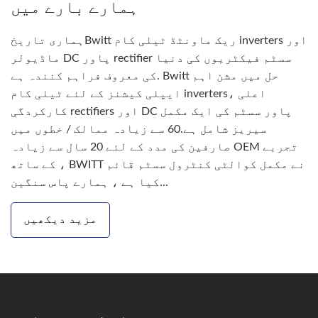
ہمارے بارے میں
ہماری تاریخBwitt ریک ماونٹڈ ٹیلی کام inverters اور
ماڈیولر DC پاور rectifier سسٹم فیکٹریوں کی دنیا
کی معروف فراہم کنندہ ہے. Bwitt حل میں مشن اہم
ایپلی کیشنز کے لئے ٹیلی کام inverters، اعلی
کارکردگی rectifiers اور DC پاور سسٹم کی ایک مکمل
سیریز شامل ہے.60 سے زیادہ ممالک / خطوں میں
صارفین کی مدد کے لئے 20 سال سے زیادہ OEM تجربے
کے ساتھ ، BWITT نے مکمل کوالٹی کنٹرول سسٹم قائم
کیا ہے ، ہمارے پاس سنگین...
مزید دیکھیں