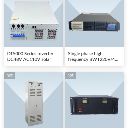
DT5000 Series Inverter
Single phase high
DC48V AC110V solar
frequency BWT220V/48-
80AS switching power
hot
hot