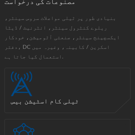
مصنوعات کی درخواست
بنیادی طور پر ٹیلی مواصلات سروس سینٹر،
ریلوے کنٹرول سینٹر، انٹرنیٹ / ڈیٹا
ایکسچینج سینٹر، صنعتی آٹومیشن، خودکار
دفتر، DC اسکرین / کابینہ، وغیرہ میں
استعمال کیا جاتا ہے.
ٹیلی کام اسٹیشن بیس