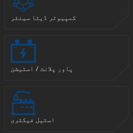
کمپیوٹر ڈیٹا سینٹر
پاور پلانٹ / اسٹیشن
اسٹیل فیکٹری