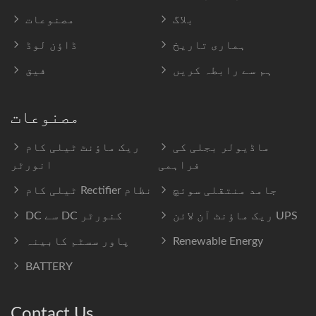
بلاگ
مصنوعات
ہماری تاریخ
ڈاؤن لوڈ
ہم سے رابطہ کریں
فیق
مصنوعات
ماڈیولر بجلی کی
ریک ماؤنٹ ٹیلی کام
فراہمی
انورٹر
جامد منتقلی سوئچ
ٹیلی کام Rectifier نظام
ریک ماؤنٹ آن لائن UPS
DC سے DC کنورٹر
Renewable Energy
پاور سسٹم کابینہ
BATTERY
Contact Us