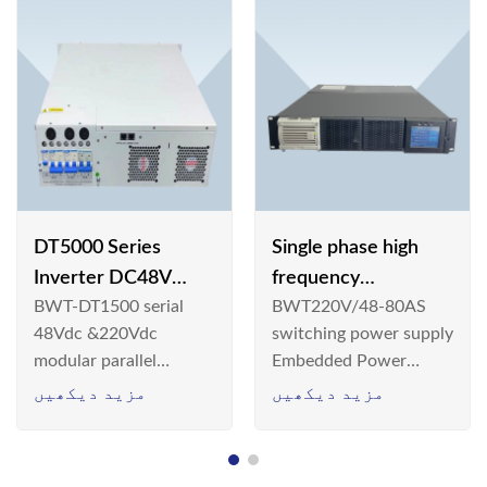
DT5000 Series
Single phase high
Inverter DC48V
frequency
BWT-DT1500 serial
BWT220V/48-80AS
AC110V solar
BWT220V/48-80AS
48Vdc &220Vdc
switching power supply
switching power
modular parallel
Embedded Power
supply
connection inverter is
System is widely
مزید دیکھیں
مزید دیکھیں
an inversion device that
deployed in the
converts 48V
Telecom/Industrial
dc/220Vdc power
environment today, a