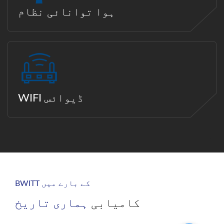
ہوا توانائی نظام
WIFI ڈیوائس
BWITT کے بارے میں
کامیابی
ہماری تاریخ