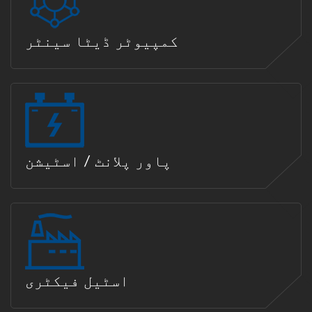
کمپیوٹر ڈیٹا سینٹر
پاور پلانٹ / اسٹیشن
اسٹیل فیکٹری