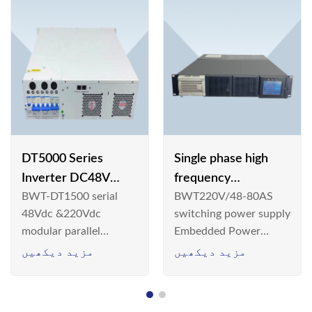
DT5000 Series
Single phase high
Inverter DC48V
frequency
BWT-DT1500 serial
BWT220V/48-80AS
AC110V solar
BWT220V/48-80AS
48Vdc &220Vdc
switching power supply
switching power
modular parallel
Embedded Power
supply
connection inverter is
System is widely
مزید دیکھیں
مزید دیکھیں
an inversion device that
deployed in the
converts 48V
Telecom/Industrial
dc/220Vdc power
environment today, a