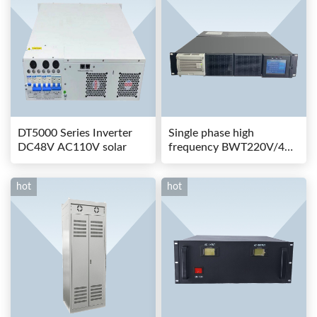
DT5000 Series Inverter
Single phase high
DC48V AC110V solar
frequency BWT220V/48-
80AS switching power
hot
hot