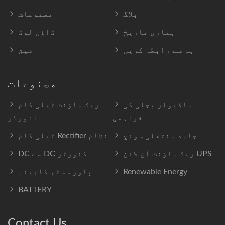
بلاگ
مصنوعات
ہماری تاریخ
ڈاؤن لوڈ
ہم سے رابطہ کریں
فیق
مصنوعات
ماڈیولر بجلی کی
ریک ماؤنٹ ٹیلی کام
فراہمی
انورٹر
جامد منتقلی سوئچ
ٹیلی کام Rectifier نظام
ریک ماؤنٹ آن لائن UPS
DC سے DC کنورٹر
Renewable Energy
پاور سسٹم کابینہ
BATTERY
Contact Us