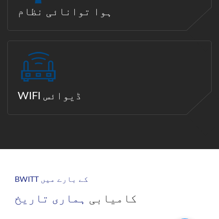
ہوا توانائی نظام
WIFI ڈیوائس
BWITT کے بارے میں
کامیابی
ہماری تاریخ