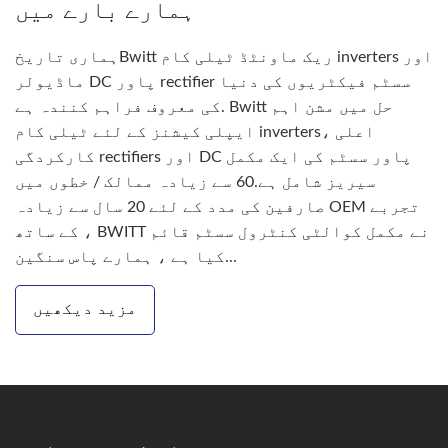
ہمارے بارے میں
ہماری تاریخBwitt ریک ماونٹڈ ٹیلی کام inverters اور
ماڈیولر DC پاور rectifier سسٹم فیکٹریوں کی دنیا
کی معروف فراہم کنندہ ہے. Bwitt حل میں مشن اہم
ایپلی کیشنز کے لئے ٹیلی کام inverters، اعلی
کارکردگی rectifiers اور DC پاور سسٹم کی ایک مکمل
سیریز شامل ہے.60 سے زیادہ ممالک / خطوں میں
صارفین کی مدد کے لئے 20 سال سے زیادہ OEM تجربے
کے ساتھ ، BWITT نے مکمل کوالٹی کنٹرول سسٹم قائم
کیا ہے ، ہمارے پاس سنگین...
مزید دیکھیں