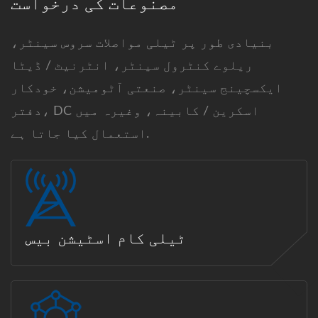
مصنوعات کی درخواست
بنیادی طور پر ٹیلی مواصلات سروس سینٹر،
ریلوے کنٹرول سینٹر، انٹرنیٹ / ڈیٹا
ایکسچینج سینٹر، صنعتی آٹومیشن، خودکار
دفتر، DC اسکرین / کابینہ، وغیرہ میں
استعمال کیا جاتا ہے.
ٹیلی کام اسٹیشن بیس