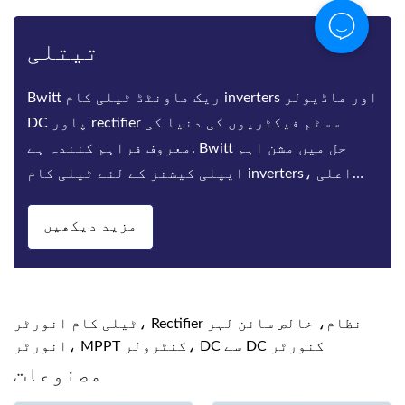
تیتلی
Bwitt ریک ماونٹڈ ٹیلی کام inverters اور ماڈیولر
DC پاور rectifier سسٹم فیکٹریوں کی دنیا کی
معروف فراہم کنندہ ہے. Bwitt حل میں مشن اہم
ایپلی کیشنز کے لئے ٹیلی کام inverters، اعلی
کارکردگی rectifiers اور DC پاور سسٹم کی ای
مزید دیکھیں
ٹیلی کام انورٹر، Rectifier نظام، خالص سائن لہر
انورٹر، MPPT کنٹرولر، DC سے DC کنورٹر
مصنوعات