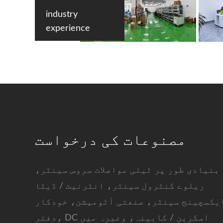
industry
experience
مصنوعات کی درخواست
بنیادی طور پر ٹیلی مواصلات سروس سینٹر،
ریلوے کنٹرول سینٹر، انٹرنیٹ / ڈیٹا
یکسچینج سینٹر، صنعتی آٹومیشن، خودکار
دفتر، DC اسکرین / کابینہ، وغیرہ میں