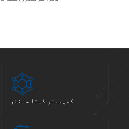
کمپیوٹر ڈیٹا سینٹر