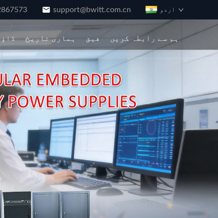
2867573
support@bwitt.com.cn
اردو
ہم سے رابطہ کریں
فیق
ہماری تاریخ
ڈاؤن