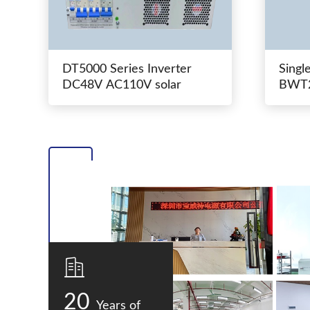
DT5000 Series Inverter
Singl
DC48V AC110V solar
BWT2
switc
20
Years of