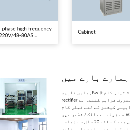
e phase high frequency
Cabinet
20V/48-80AS
hing power
ہمارے بارے میں
ہماری تاریخBwitt ریک ماونٹڈ ٹیلی کام inverters اور ماڈیولر DC پاور
rectifier سسٹم فیکٹریوں کی دنیا کی معروف فراہم کنندہ ہے. Bwitt حل میں مشن
یشنز کے لئے ٹیلی کام inverters، اعلی کارکردگی rectifiers اور DC
پاور سسٹم کی ایک مکمل سیریز شامل ہے.60 سے زیادہ ممالک / خطوں میں
صارفین کی مدد کے لئے 20 سال سے زیادہ OEM تجربے کے ساتھ ، BWITT نے مکمل