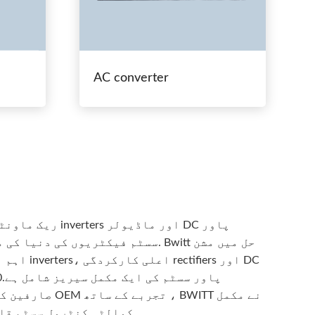
AC converter
اہم ایپلی ک
کوالٹی کنٹرول سسٹم قائم کیا ہے ، ہمارے پاس سنگین...