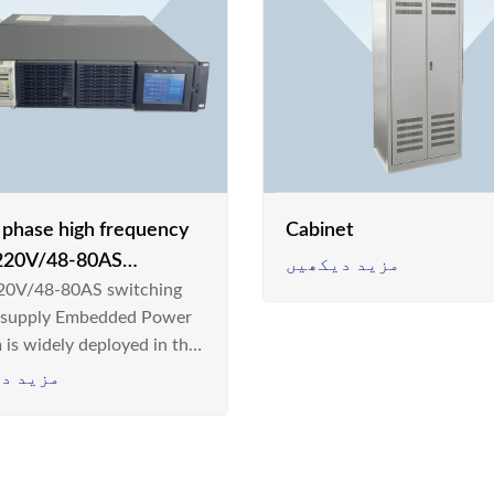
e phase high frequency
Cabinet
20V/48-80AS
مزید دیکھیں
0V/48-80AS switching
hing power supply
 supply Embedded Power
 is widely deployed in the
m/Industrial environment
مزید د
 a new generation “Green
gy Saving” system,