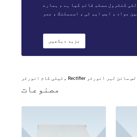
فراہم کنندہ ہے. Bwitt حل میں مشن اہم ایپلی کیشنز
کے لئے ٹیلی کام inverters، اعلی کارکردگی rectifiers
اور DC پاور سسٹم کی ای
مزید دیکھیں
مصنوعات