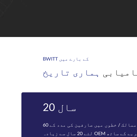
BWITT کے بارے میں
امیابی
ہماری تاریخ
تیتلی
Bwitt ریک ماونٹڈ ٹیلی کام inverters اور ماڈیولر
DC پاور rectifier سسٹم فیکٹریوں کی دنیا کی معروف