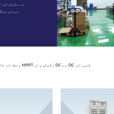
ٹیلی کام انورٹر، Rectifier نظام، خالص سائن لہر انورٹر، MPPT کنٹرولر، DC سے DC کنورٹر