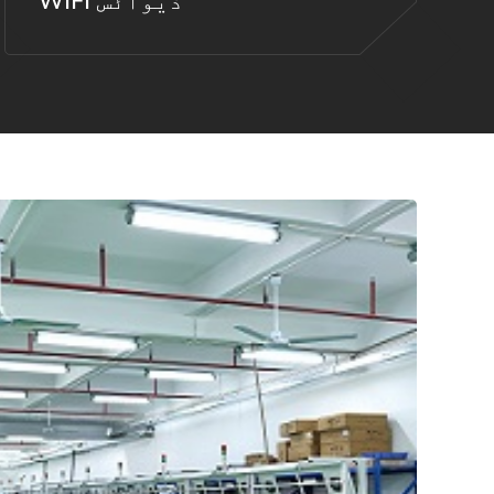
WIFI ڈیوائس