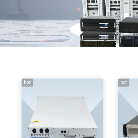
hot
hot