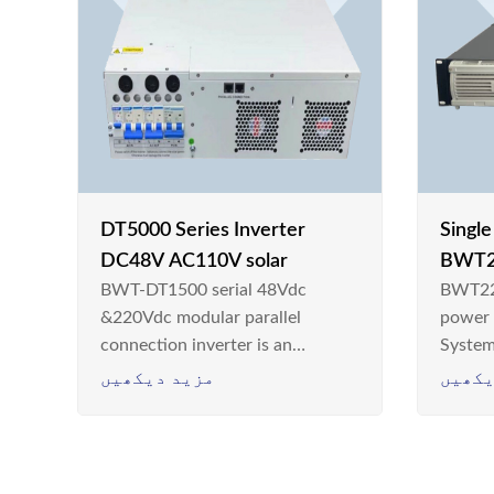
DT5000 Series Inverter
Singl
DC48V AC110V solar
BWT2
BWT-DT1500 serial 48Vdc
BWT22
switc
&220Vdc modular parallel
power
connection inverter is an
System
inversion device that converts
Teleco
یکھیں
مزید دیکھیں
48V dc/220Vdc power supplied
today,
by communication DC power
& Ener
supply into 220V/50Hz
sinusoidal AC power. It is